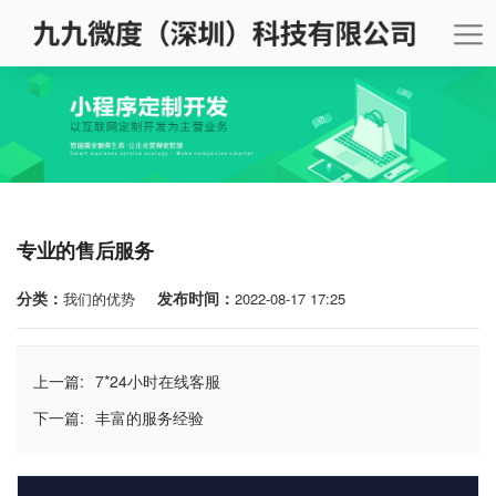
专业的售后服务
分类：
发布时间：
我们的优势
2022-08-17 17:25
上一篇:
7*24小时在线客服
下一篇:
丰富的服务经验