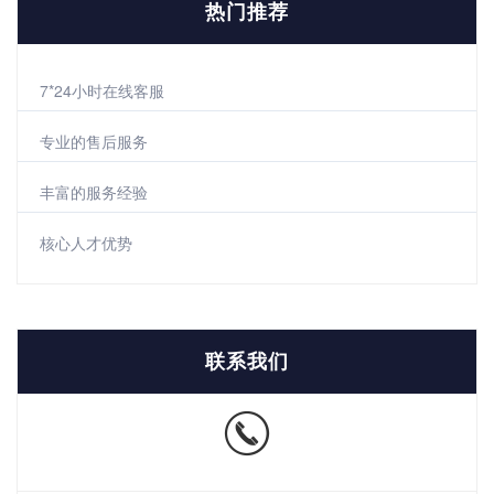
热门推荐
7*24小时在线客服
专业的售后服务
丰富的服务经验
核心人才优势
联系我们